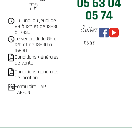
05 63 04
TP
05 74
Du lundi au jeudi de
Suivez
8H à 12h et de 13H30
à 17H30
nous
Le vendredi de 8H à
12h et de 13H30 à
16H30
Conditions générales
de vente
Conditions générales
de location
Formulaire DAP
LAFFONT