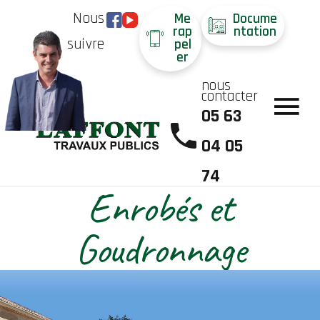
Nous
Me
Docume
rap
ntation
suivre
pel
er
nous
contacter
05 63
04 05
74
Enrobés et
Goudronnage