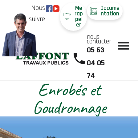
Nous
Me
Docume
rap
ntation
suivre
pel
er
nous
contacter
05 63
04 05
74
Enrobés et
Goudronnage