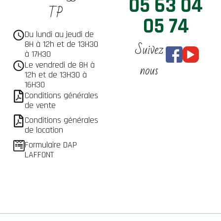
05 63 04
TP
05 74
Du lundi au jeudi de
Suivez
8H à 12h et de 13H30
à 17H30
nous
Le vendredi de 8H à
12h et de 13H30 à
16H30
Conditions générales
de vente
Conditions générales
de location
Formulaire DAP
LAFFONT