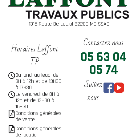
1315 Route De Laujol 82200 MOISSAC
Contactez nous
Horaires Laffont
05 63 04
TP
05 74
Du lundi au jeudi de
Suivez
8H à 12h et de 13H30
à 17H30
nous
Le vendredi de 8H à
12h et de 13H30 à
16H30
Conditions générales
de vente
Conditions générales
de location