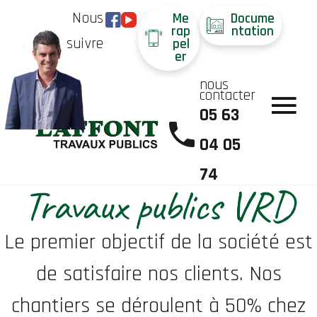
Nous
Me
Docume
rap
ntation
suivre
pel
er
nous
contacter
05 63
04 05
74
Travaux publics VRD
Le premier objectif de la société est
de satisfaire nos clients. Nos
chantiers se déroulent à 50% chez